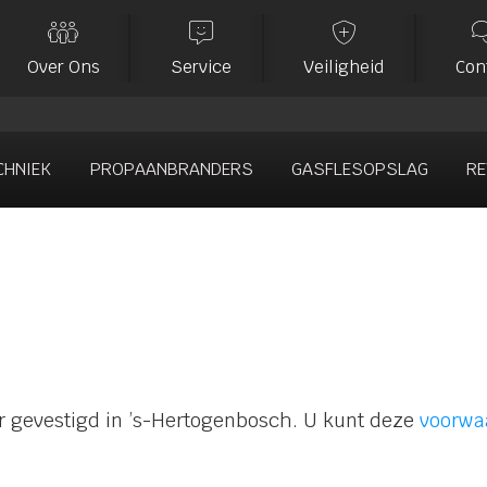



Over Ons
Service
Veiligheid
Con
CHNIEK
PROPAANBRANDERS
GASFLESOPSLAG
RE
n
r gevestigd in ’s-Hertogenbosch. U kunt deze
voorwa