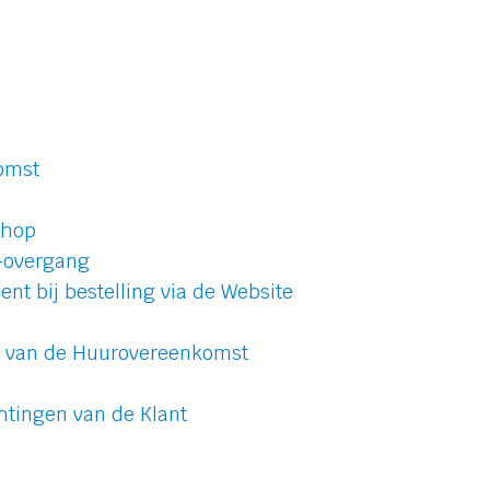
omst
shop
o-overgang
t bij bestelling via de Website
ng van de Huurovereenkomst
htingen van de Klant