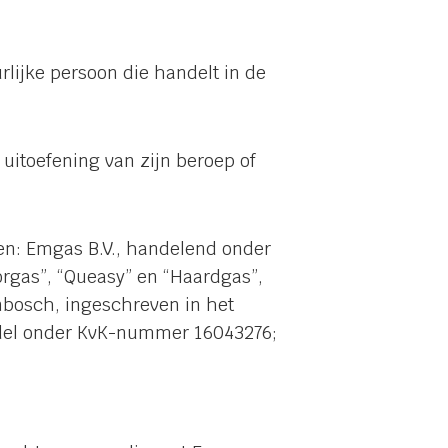
rlijke persoon die handelt in de
 uitoefening van zijn beroep of
n: Emgas B.V., handelend onder
rgas”, “Queasy” en “Haardgas”,
nbosch, ingeschreven in het
del onder KvK-nummer 16043276;