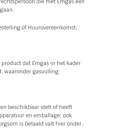
e rechtspersoon die met Emgas een
 gaan;
estelling of Huurovereenkomst;
 product dat Emgas in het kader
d, waaronder gasvulling;
en beschikbaar stelt of heeft
pparatuur en emballage; ook
rgsom is betaald valt hier onder;