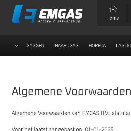

Home
GASSEN
HAARDGAS
HORECA
LASTE

Algemene Voorwaarde
Algemene Voorwaarden van EMGAS B.V., statutai
Voor het laatst aangepast op: 01-01-2025.