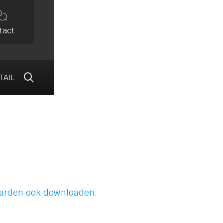

tact
TAIL

arden ook downloaden
.